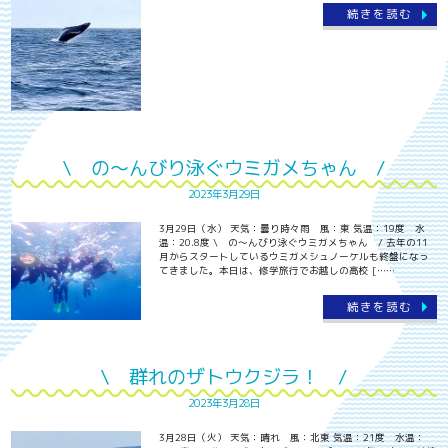
続きを読む
\ の～んびり泳ぐウミガメちゃん /
2023年3月29日
3月29日（水） 天気：曇り時々雨 風：東 気温：19度 水
温：20.8度 \ の～んびり泳ぐウミガメちゃん / 去年の11
月からスタートしているウミガメシュノーケルも終盤になっ
てきました。本日は、修学旅行でお越しの高校 [……
続きを読む
\ 群れのザトウクジラ！ /
2023年3月28日
3月28日（火） 天気：晴れ 風：北東 気温：21度 水温：