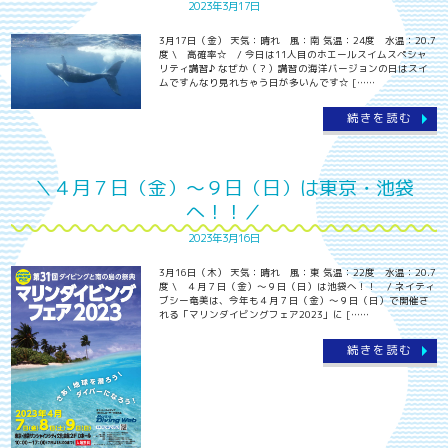
2023年3月17日
3月17日（金） 天気：晴れ 風：南 気温：24度 水温：20.7
度 \ 高確率☆ / 今日は11人目のホエールスイムスペシャ
リティ講習♪ なぜか（？）講習の海洋バージョンの日はスイ
ムですんなり見れちゃう日が多いんです☆ [……
続きを読む
＼４月７日（金）～９日（日）は東京・池袋
へ！！／
2023年3月16日
3月16日（木） 天気：晴れ 風：東 気温：22度 水温：20.7
度 \ ４月７日（金）～９日（日）は池袋へ！！ / ネイティ
ブシー奄美は、今年も４月７日（金）～９日（日）で開催さ
れる「マリンダイビングフェア2023」に [……
続きを読む