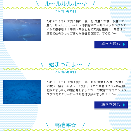
\ ル～ルルルル～♪ /
2023年3月19日
3月19日（日） 天気：晴れ 風：北 気温：22度 水温：21
度 \ ル～ルルルル～♪ / 本日はホエールウォッチング＆ス
イムの様子を！！午前・午後ともに天気は最高！！午前は出
港前に他のショップさんから情報を頂き、すぐに [……
続きを読む
\ 始まったよ～ /
2023年3月18日
3月18日（土） 天気：曇り 風：北西 気温：22度 水温：
21度 \ 始まったよ～ / 先日、イカの仲間コブシメが産卵
を始めましたとお知らせしましたが、 今度はアマミホシゾラ
フグがミステリーサークルを作り始めました！！ [……
続きを読む
\ 高確率☆ /