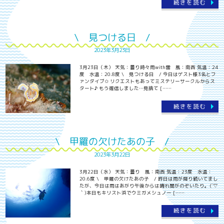
続きを読む
\ 見つける日 /
2023年3月23日
3月23日（木） 天気：曇り時々雨with雷 風：南西 気温：24
度 水温：20.8度 \ 見つける日 / 今日はゲスト様3名とフ
ァンダイブ✩ リクエストもあってミステリーサークルからス
タート♪ もう確信しました…見捨て [……
続きを読む
\ 甲羅の欠けたあの子 /
2023年3月22日
3月22日（水） 天気：曇り 風：南西 気温：23度 水温：
20.6度 \ 甲羅の欠けたあの子 / 昨日は雨が降り続いてまし
たが、今日は雨はあがり午後からは晴れ間がのぞいたり。(´▽
｀)本日もキリスト浜でウミガメシュノー [……
続きを読む