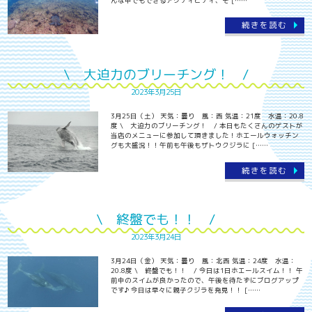
んな中でもできるアクティビティ、そ [……
続きを読む
\ 大迫力のブリーチング！ /
2023年3月25日
3月25日（土） 天気：曇り 風：西 気温：21度 水温：20.8
度 \ 大迫力のブリーチング！ / 本日もたくさんのゲストが
当店のメニューに参加して頂きました！ホエールウォッチン
グも大盛況！！午前も午後もザトウクジラに [……
続きを読む
\ 終盤でも！！ /
2023年3月24日
3月24日（金） 天気：曇り 風：北西 気温：24度 水温：
20.8度 \ 終盤でも！！ / 今日は1日ホエールスイム！！ 午
前中のスイムが良かったので、午後を待たずにブログアップ
です♪ 今日は早々に親子クジラを発見！！ [……