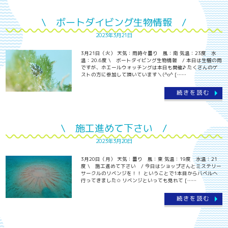
\ ボートダイビング生物情報 /
2023年3月21日
3月21日（火） 天気：雨時々曇り 風：南 気温：23度 水
温：20.6度 \ ボートダイビング生物情報 / 本日は生憎の雨
ですが、ホエールウォッチングは本日も開催♪ たくさんのゲ
ストの方に参加して頂いています＼(^o^ [……
続きを読む
\ 施工進めて下さい /
2023年3月20日
3月20日（月） 天気：曇り 風：東 気温：19度 水温：21
度 \ 施工進めて下さい / 今日はショップさんとミステリー
サークルのリベンジを！！ ということで1本目からバベルへ
行ってきました✩ リベンジといっても見れて [……
続きを読む