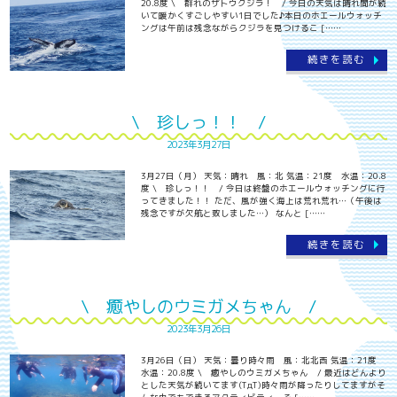
20.8度 \ 群れのザトウクジラ！ / 今日の天気は晴れ間が続
いて暖かくすごしやすい1日でした♪本日のホエールウォッチ
ングは午前は残念ながらクジラを見つけるこ [……
続きを読む
\ 珍しっ！！ /
2023年3月27日
3月27日（月） 天気：晴れ 風：北 気温：21度 水温：20.8
度 \ 珍しっ！！ / 今日は終盤のホエールウォッチングに行
ってきました！！ ただ、風が強く海上は荒れ荒れ…（午後は
残念ですが欠航と致しました…） なんと [……
続きを読む
\ 癒やしのウミガメちゃん /
2023年3月26日
3月26日（日） 天気：曇り時々雨 風：北北西 気温：21度
水温：20.8度 \ 癒やしのウミガメちゃん / 最近はどんより
とした天気が続いてます(TдT)時々雨が降ったりしてますがそ