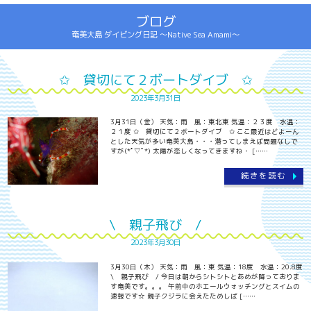
ブログ
奄美大島 ダイビング日記 ～Native Sea Amami～
✩ 貸切にて２ボートダイブ ✩
2023年3月31日
3月31日（金） 天気：雨 風：東北東 気温：２３度 水温：
２１度 ✩ 貸切にて２ボートダイブ ✩ ここ最近はどよーん
とした天気が多い奄美大島・・・潜ってしまえば問題なしで
すが(*ﾟ▽ﾟ*) 太陽が恋しくなってきますね・ [……
続きを読む
\ 親子飛び /
2023年3月30日
3月30日（木） 天気：雨 風：東 気温：18度 水温：20.8度
\ 親子飛び / 今日は朝からシトシトとあめが降っておりま
す奄美です。。。 午前中のホエールウォッチングとスイムの
速報です☆ 親子クジラに会えたためしば [……