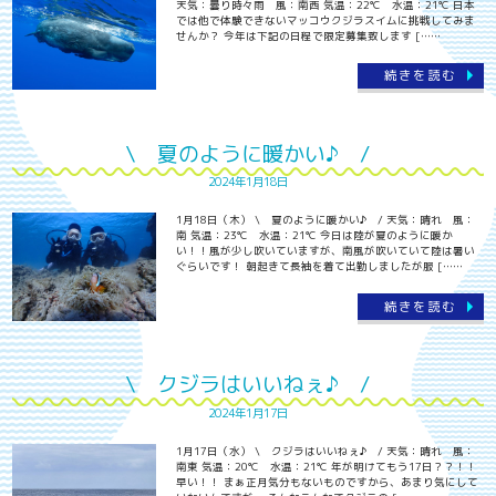
天気：曇り時々雨 風：南西 気温：22℃ 水温：21℃ 日本
では他で体験できないマッコウクジラスイムに挑戦してみま
せんか？ 今年は下記の日程で限定募集致します [……
続きを読む
\ 夏のように暖かい♪ /
2024年1月18日
1月18日（木） \ 夏のように暖かい♪ / 天気：晴れ 風：
南 気温：23℃ 水温：21℃ 今日は陸が夏のように暖か
い！！風が少し吹いていますが、南風が吹いていて陸は暑い
ぐらいです！ 朝起きて長袖を着て出勤しましたが服 [……
続きを読む
\ クジラはいいねぇ♪ /
2024年1月17日
1月17日（水） \ クジラはいいねぇ♪ / 天気：晴れ 風：
南東 気温：20℃ 水温：21℃ 年が明けてもう17日？？！！
早い！！ まぁ正月気分もないものですから、あまり気にして