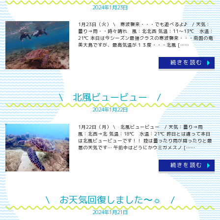
2024年1月23日
1月23日（火） \ 寒波襲来・・・でも遊べるよ♪ / 天気：
曇り→雨・・時々晴れ 風：北北西 気温：11～13℃ 水温：
21℃ 本日は今シーズン最強クラスの寒波襲来・・・南国の奄
美大島ですが、最高気温が１３度・・・北風 [……
続きを読む
\ 北風ビュービュー /
2024年1月22日
1月22日（月） \ 北風ビュービュー / 天気：曇り→雨
風：北西→北 気温：18℃ 水温：21℃ 昨日とは違って本日
は北風ビュービューです！！ 陸は曇ったり雨が降ったりと最
悪の天気です… 午前中はどうにかウミガメスノ [……
続きを読む
\ お天気回復しました〜☼ /
2024年1月21日