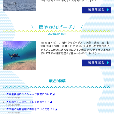
いないんですが… そんなこんなでクジラの [……
続きを読む
\ 穏やかなビーチ♪ /
2024年1月16日
1月16日（火） \ 穏やかなビーチ♪ / 天気：晴れ 風：北
北東 気温：18度 水温：21℃ 冬はどんよりした天気が多い
ですがここ最近は晴れ間の日が多い奄美です♪若干強い北風が
吹いてますが場所を選べば穏やかなポイントが [……
続きを読む
最近の投稿
◤台風接近に伴うショップ営業について◢
2026年8月4日
◤群れも！エビも！そして岩鬼も！？◢
2026年8月3日
◤今後の台風情報にお気をつけください！◢
2026年8月2日