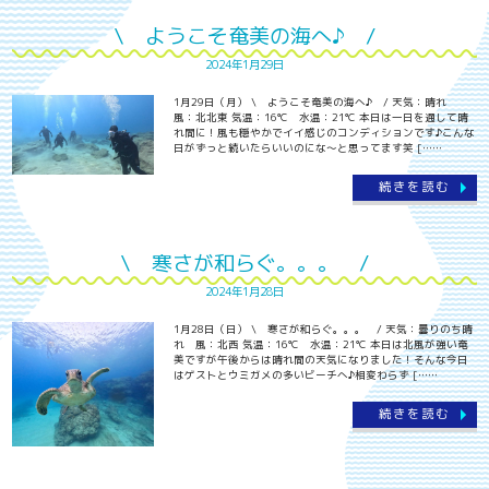
\ ようこそ奄美の海へ♪ /
2024年1月29日
1月29日（月） \ ようこそ奄美の海へ♪ / 天気：晴れ
風：北北東 気温：16℃ 水温：21℃ 本日は一日を通して晴
れ間に！風も穏やかでイイ感じのコンディションです♪こんな
日がずっと続いたらいいのにな～と思ってます笑 [……
続きを読む
\ 寒さが和らぐ。。。 /
2024年1月28日
1月28日（日） \ 寒さが和らぐ。。。 / 天気：曇りのち晴
れ 風：北西 気温：16℃ 水温：21℃ 本日は北風が強い奄
美ですが午後からは晴れ間の天気になりました！そんな今日
はゲストとウミガメの多いビーチへ♪相変わらず [……
続きを読む