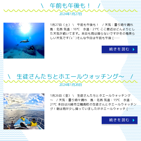
\ 午前も午後も！ /
2024年1月27日
1月27日（土） \ 午前も午後も！ / 天気：曇り時々晴れ
風：北西 気温：16℃ 水温：21℃ ここ最近はどんよりとし
た天気が続いてます。本日も雨は降らないですが冬の奄美ら
しい天気です(´ε｀)そんな今日は午前も午後 [……
続きを読む
\ 生徒さんたちとホエールウォッチング～ /
2024年1月26日
1月26日（金） \ 生徒さんたちとホエールウォッチング
～ / 天気：曇り時々晴れ 風：北西 気温：15℃ 水温：
21℃ 本日は川崎市立橘高校の生徒さんとホエールウォッチン
グ！朝は雨が少し降っていましたがホエールウォッチ [……
続きを読む