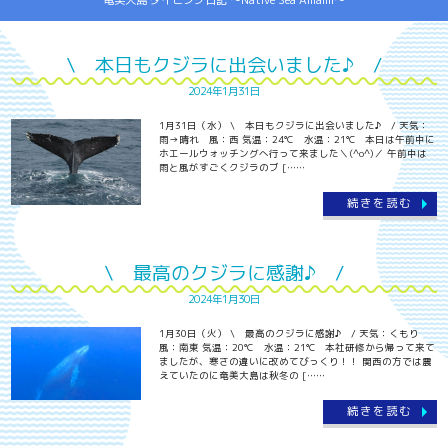
奄美大島 ダイビング日記 ～Native Sea Amami～
\ 本日もクジラに出会いました♪ /
2024年1月31日
1月31日（水） \ 本日もクジラに出会いました♪ / 天気：
雨→晴れ 風：西 気温：24℃ 水温：21℃ 本日は午前中に
ホエールウォッチングへ行って来ました＼(^o^)／ 午前中は
雨と風がすごくクジラのブ [……
続きを読む
\ 最高のクジラに感謝♪ /
2024年1月30日
1月30日（火） \ 最高のクジラに感謝♪ / 天気：くもり
風：南東 気温：20℃ 水温：21℃ 本社研修から帰って来て
ましたが、寒さの違いに改めてびっくり！！ 関西の方では震
えていたのに奄美大島は秋冬の [……
続きを読む