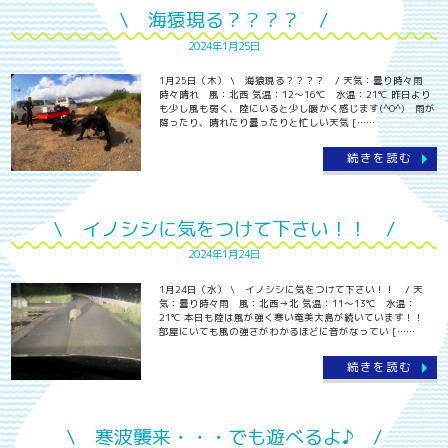
\ 海猿現る？？？？ /
2024年1月25日
1月25日（木） \ 海猿現る？？？？ / 天気：曇り時々雨
時々晴れ 風：北西 気温：12～16℃ 水温：21℃ 昨日より
も少し風も弱く、陸にいると少し暖かく感じます(^O^) 雨が
降ったり、晴れたり曇ったりと忙しい天気 [……
続きを読む
\ イノシシに気をつけて下さい！！ /
2024年1月24日
1月24日（水） \ イノシシに気をつけて下さい！！ / 天
気：曇り時々雨 風：北西→北 気温：11～13℃ 水温：
21℃ 本日も陸は風が強く寒い奄美大島が続いています！！
部屋にいても風の強さがわかるほどに音がなってい [……
続きを読む
\ 寒波襲来・・・でも遊べるよ♪ /