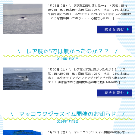
1月21日（日） \ お天気回復しました〜☼ / 天気：晴れ
時々雨 風：西北西～北西 気温：25℃ 水温：21℃ 本日は
午前午後ともホエールウォッチングに行ってきました♪朝はけ
っこうな雨が降っており・・・ 心配でしたが、 [……
続きを読む
\ レア度✩5では無かったのか？？ /
2024年1月20日
1月20日（土） \ レア度✩5では無かったのか？？ / 天
気：晴れ時々雨 風：南西 気温：25℃ 水温：21℃ 本日は
ホエールウォッチングとファンダイビングで海へ出ていま
す！！ 海は穏やかで透明度が港の中で既にいいのが [……
続きを読む
\ マッコウクジラスイム開催のお知らせ /
2024年1月19日
1月19日（金） \ マッコウクジラスイム開催のお知らせ /