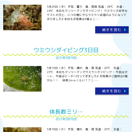
5月20日（木） 天気：曇り 風：南西 気温：28℃ 水温：
24℃ 本日もマンツーマンでダイビング！ ウミウシ大好きな
ゲストの方と、いつの間にやらウミウシ合宿のようになって
おりました♪ 本日もお写真はK様よ [……
続きを読む
ウミウシダイビング3日目
2021年5月19日
5月19日（水） 天気：晴れ 風：南 気温：26℃ 水温：
23℃ 本日もマンツーマンでウミウシダイビング！ 午前はボ
ート、午後はビーチへ行ってきました♪ お写真のご提供はK様
から！！ 体長2ｍｍくらい？？ [……
続きを読む
体長数ミリ…
2021年5月18日
5月18日（火） 天気：晴れ 風：南 気温：26℃ 水温：