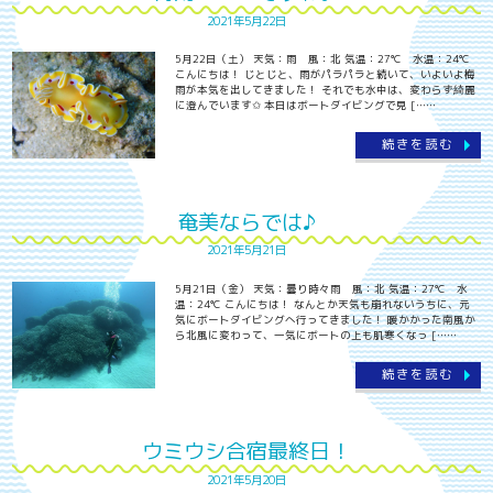
2021年5月22日
5月22日（土） 天気：雨 風：北 気温：27℃ 水温：24℃
こんにちは！ じとじと、雨がパラパラと続いて、いよいよ梅
雨が本気を出してきました！ それでも水中は、変わらず綺麗
に澄んでいます✩ 本日はボートダイビングで見 [……
続きを読む
奄美ならでは♪
2021年5月21日
5月21日（金） 天気：曇り時々雨 風：北 気温：27℃ 水
温：24℃ こんにちは！ なんとか天気も崩れないうちに、元
気にボートダイビングへ行ってきました！ 暖かかった南風か
ら北風に変わって、一気にボートの上も肌寒くなっ [……
続きを読む
ウミウシ合宿最終日！
2021年5月20日