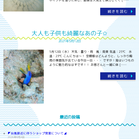
ポイントを潜りたおし、最後は天気まで味方してく [……
続きを読む
大人も子供も綺麗なあの子✩
2021年5月12日
5月12日（水） 天気：曇り・雨 風：南東 気温：25℃ 水
温：23℃ こんにちは～！ 空模様はどんよりと、しっかり梅
雨の雰囲気が出ている今日一日・・・ ですが！海はいつもの
ように魅力的なはずです！！ お客さんと一緒に体 [……
続きを読む
最近の投稿
◤台風接近に伴うショップ営業について◢
2026年8月4日