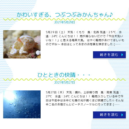
かわいすぎる、つぶつぶみかんちゃん♪
2021年5月29日
5月2９日（土） 天気：くもり 風：北西 気温：2５℃ 水
温：24℃ こんにちは！！ 雨が降らないだけで「今日天気い
いな！！」と思える奄美大島。 はやく梅雨があけてほしいも
のですね～ 本日はとっておきのお写真を頂きました [……
続きを読む
ひとときの快晴・・・
2021年5月27日
5月27日（木） 天気：晴れ、土砂降り雨 風：南東 気温：
27℃ 水温：24℃ こんにちは！！ 梅雨入りしている中で今
日は午前中は水中にも陽の光が届くほど快晴でした✩ そんな
中二名のお客さんとビーチスノーケルに行ってきま [……
続きを読む