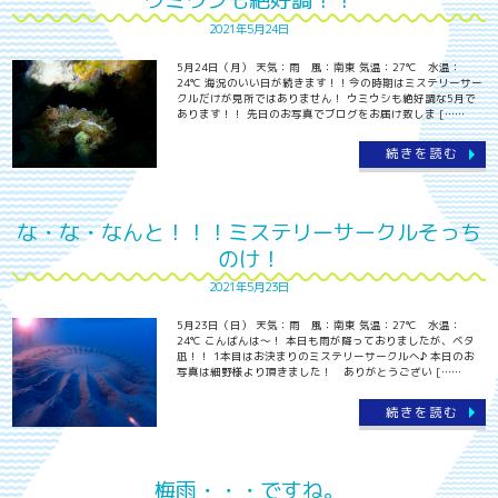
ウミウシも絶好調！！
2021年5月24日
5月24日（月） 天気：雨 風：南東 気温：27℃ 水温：
24℃ 海況のいい日が続きます！！今の時期はミステリーサー
クルだけが見所ではありません！ ウミウシも絶好調な5月で
あります！！ 先日のお写真でブログをお届け致しま [……
続きを読む
な・な・なんと！！！ミステリーサークルそっち
のけ！
2021年5月23日
5月23日（日） 天気：雨 風：南東 気温：27℃ 水温：
24℃ こんばんは～！ 本日も雨が降っておりましたが、ベタ
凪！！ 1本目はお決まりのミステリーサークルへ♪ 本日のお
写真は細野様より頂きました！ ありがとうござい [……
続きを読む
梅雨・・・ですね。