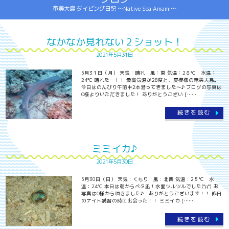
奄美大島 ダイビング日記 ～Native Sea Amami～
なかなか見れない２ショット！
2021年5月31日
5月3１日（月） 天気：晴れ 風：東 気温：2８℃ 水温：
24℃ 晴れたー！！ 最高気温が28度と、夏模様の奄美大島。
今日はのんびり午前中2本潜ってきました～♪ ブログの写真は
O様よりいただきました！ ありがとうござい [……
続きを読む
ミミイカ♪
2021年5月30日
5月30日（日） 天気：くもり 風：北西 気温：2５℃ 水
温：24℃ 本日は朝からベタ凪！水面ツルツルでした(°д°) お
写真はO様から頂きました♪ ありがとうございます！！ 昨日
のナイト講習の時に出会った！！ ミミイカ [……
続きを読む