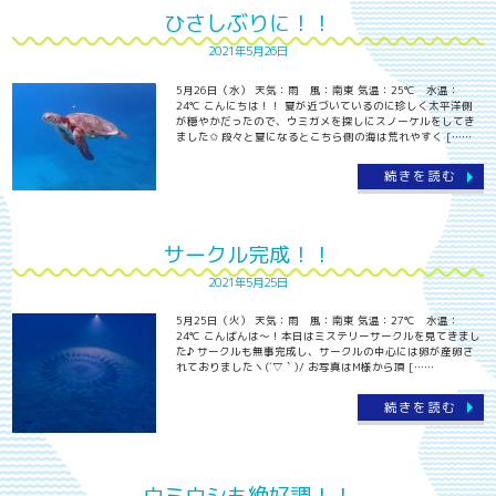
ひさしぶりに！！
2021年5月26日
5月26日（水） 天気：雨 風：南東 気温：25℃ 水温：
24℃ こんにちは！！ 夏が近づいているのに珍しく太平洋側
が穏やかだったので、ウミガメを探しにスノーケルをしてき
ました✩ 段々と夏になるとこちら側の海は荒れやすく [……
続きを読む
サークル完成！！
2021年5月25日
5月25日（火） 天気：雨 風：南東 気温：27℃ 水温：
24℃ こんばんは～！本日はミステリーサークルを見てきまし
た♪ サークルも無事完成し、サークルの中心には卵が産卵さ
れておりましたヽ(´▽｀)/ お写真はM様から頂 [……
続きを読む