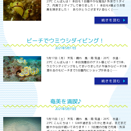
23℃ こんばんは！ 本日も１日穏やかな海況♪ 外洋で１ダイ
ブ、内湾で２ダイブして参りました！！ 本日もK様よりお写
真を頂きました！ ありがとうござます♪ 恐らく [……
続きを読む
ビーチでウミウシダイビング！
2021年5月17日
5月17日（月） 天気：晴れ 風：南 気温：26℃ 水温：
23℃ こんばんは！！ 本日到着日のゲスト様とビーチで3本、
ウミウシダイビングをしてまいりました♪ 午後からビーチ3本
潜れるのもビーチまで5分圏内にショップがある [……
続きを読む
奄美を満喫♪
2021年5月15日
5月15日（土） 天気：晴れ 風：南 気温：26℃ 水温：
23℃ こんにちは！！ GWが過ぎ去ったかと思えば、まだまだ
賑やかな日が続いております！！ 3日間の行程で内湾・外洋