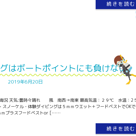
続きを読む
グはボートポイントにも負けない。
2019年6月20日
と海況 天気:曇時々晴れ 風 南西→南東 最高気温：２９℃ 水温：2
～ スノーケル・体験ダイビングは５ｍｍウエット＋フードベストでOKで
ｍプラスフードベストor [……
続きを読む