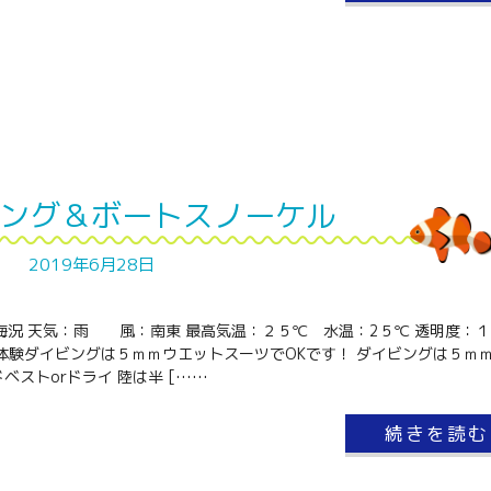
ング＆ボートスノーケル
2019年6月28日
と海況 天気：雨 風：南東 最高気温：２５℃ 水温：2５℃ 透明度：
体験ダイビングは５ｍｍウエットスーツでOKです！ ダイビングは５ｍ
ベストorドライ 陸は半 [……
続きを読む