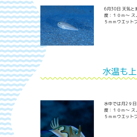
6月30日 天気
度：１０ｍ～ ス
５ｍｍウエットプ
水温も上
水中では月2９日
度：１０ｍ～ ス
５ｍｍウエットプ