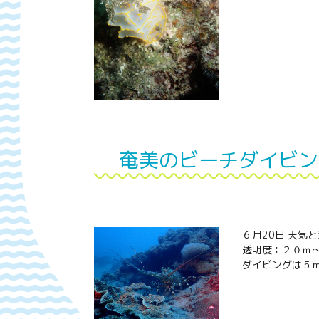
奄美のビーチダイビン
６月20日 天気
透明度：２０ｍ
ダイビングは５ｍ