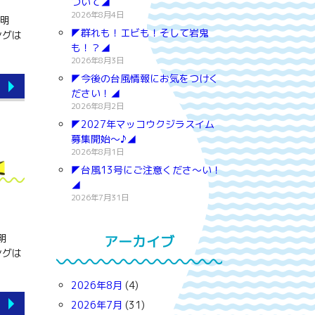
ついて◢
2026年8月4日
透明
◤群れも！エビも！そして岩鬼
ングは
も！？◢
2026年8月3日
◤今後の台風情報にお気をつけく
ださい！◢
2026年8月2日
◤2027年マッコウクジラスイム
募集開始～♪◢
2026年8月1日
◤台風13号にご注意くださ～い！
◢
2026年7月31日
明
アーカイブ
ングは
2026年8月
(4)
2026年7月
(31)