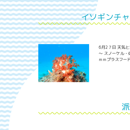
イソギンチャ
6月2７日 天気
～ スノーケル・
ｍｍプラスフード
派