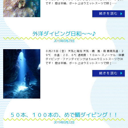
です！ 陸は半袖、ボート上はウエットスーツで快 [……
続きを読む
外洋ダイビング日和～～♪
2019年8月23日
８月2３日（金） 天気と海況 天気：晴 風：南 最高気温：２
９℃ 水温：２８．６℃ 透明度：１０ｍ～ スノーケル・体験
ダイビング・ファンダイビングは５ｍｍウエットスーツでOK
です！ 陸は半袖、ボート上はウエットスーツで快 [……
続きを読む
５０本、１００本の、めで鯛ダイビング！！
2019年8月22日