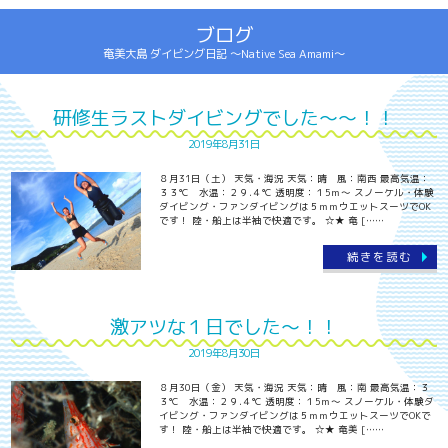
ブログ
奄美大島 ダイビング日記 ～Native Sea Amami～
研修生ラストダイビングでした～～！！
2019年8月31日
８月31日（土） 天気・海況 天気：晴 風：南西 最高気温：
３３℃ 水温：２９.４℃ 透明度：１5ｍ～ スノーケル・体験
ダイビング・ファンダイビングは５ｍｍウエットスーツでOK
です！ 陸・船上は半袖で快適です。 ☆★ 奄 [……
続きを読む
激アツな１日でした～！！
2019年8月30日
８月30日（金） 天気・海況 天気：晴 風：南 最高気温：３
３℃ 水温：２９.４℃ 透明度：１5ｍ～ スノーケル・体験ダ
イビング・ファンダイビングは５ｍｍウエットスーツでOKで
す！ 陸・船上は半袖で快適です。 ☆★ 奄美 [……