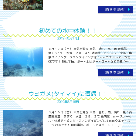
続きを読む
初めての水中体験！！
2019年8月17日
８月１７日（土） 天気と海況 天気：晴れ 風：西 最高気
温：３１℃ 水温：２８．４℃ 透明度：ｍ～ スノーケル・体
験ダイビング・ファンダイビングは５ｍｍウエットスーツで
OKです！ 陸は半袖、ボート上はボートコートなど羽織 [……
続きを読む
ウミガメ(タイマイ)に遭遇！！
2019年8月16日
８月１６日（金） 天気と海況 天気：曇り、雨、晴れ 風：西
最高気温：３３℃ 水温：２８．２℃ 透明度：ｍ～ スノーケ
ル・体験ダイビング・ファンダイビングは５ｍｍウエットス
ーツでOKです！ 陸は半袖、ボート上はボートコー [……
続きを読む