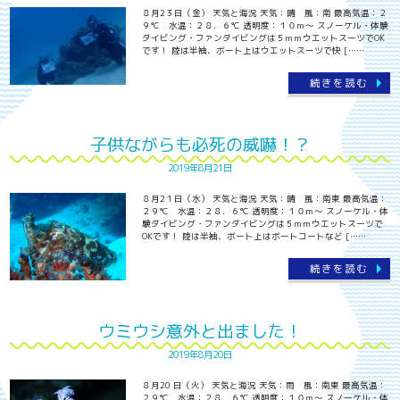
８月2３日（金） 天気と海況 天気：晴 風：南 最高気温：２
９℃ 水温：２８．６℃ 透明度：１０ｍ～ スノーケル・体験
ダイビング・ファンダイビングは５ｍｍウエットスーツでOK
です！ 陸は半袖、ボート上はウエットスーツで快 [……
続きを読む
子供ながらも必死の威嚇！？
2019年8月21日
８月2１日（水） 天気と海況 天気：晴 風：南東 最高気温：
２９℃ 水温：２８．６℃ 透明度：１０ｍ～ スノーケル・体
験ダイビング・ファンダイビングは５ｍｍウエットスーツで
OKです！ 陸は半袖、ボート上はボートコートなど [……
続きを読む
ウミウシ意外と出ました！
2019年8月20日
８月20 日（火） 天気と海況 天気：雨 風：南東 最高気温：
２９℃ 水温：２８．６℃ 透明度：１０ｍ～ スノーケル・体