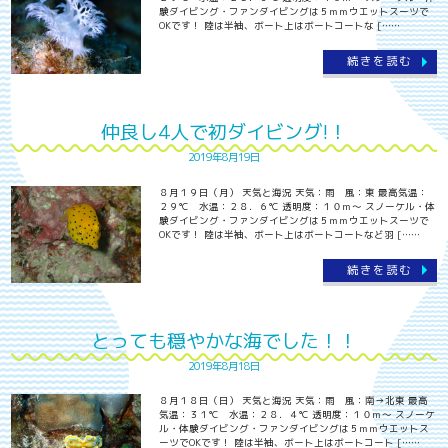
験ダイビング・ファンダイビングは５ｍｍウエットスーツで
OKです！ 陸は半袖、ボート上はボートコートな [……
続きを読む
仲良し4人で初ダイビング!！
2019年8月19日
８月１９日（月） 天気と海況 天気：雨 風：東 最高気温：
２９℃ 水温：２８．６℃ 透明度：１０ｍ～ スノーケル・体
験ダイビング・ファンダイビングは５ｍｍウエットスーツで
OKです！ 陸は半袖、ボート上はボートコートなど羽 [……
続きを読む
とっても穏やかな海でした！！
2019年8月18日
８月１８日（日） 天気と海況 天気：雨 風：南→北東 最高
気温：３１℃ 水温：２８．４℃ 透明度：１０ｍ～ スノーケ
ル・体験ダイビング・ファンダイビングは５ｍｍウエットス
ーツでOKです！ 陸は半袖、ボート上はボートコート [……