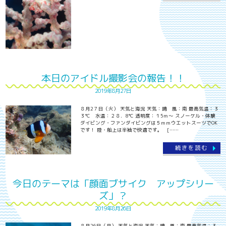
本日のアイドル撮影会の報告！！
2019年8月27日
８月2７日（火） 天気と海況 天気：晴 風：南 最高気温：３
３℃ 水温：２８．8℃ 透明度：１5ｍ～ スノーケル・体験
ダイビング・ファンダイビングは５ｍｍウエットスーツでOK
です！ 陸・船上は半袖で快適です。 [……
続きを読む
今日のテーマは「顔面ブサイク アップシリー
ズ」？
2019年8月26日
８月26日（月） 天気と海況 天気：晴 風：南 最高気温：３