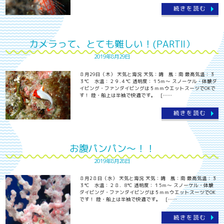
続きを読む
カメラって、とても難しい！(PARTⅡ）
2019年8月29日
８月29日（木） 天気と海況 天気：晴 風：南 最高気温：３
３℃ 水温：２９.４℃ 透明度：１5ｍ～ スノーケル・体験ダ
イビング・ファンダイビングは５ｍｍウエットスーツでOKで
す！ 陸・船上は半袖で快適です。 [……
続きを読む
お腹パンパン～！！
2019年8月28日
８月2８日（水） 天気と海況 天気：晴 風：南 最高気温：３
３℃ 水温：２８．8℃ 透明度：１5ｍ～ スノーケル・体験
ダイビング・ファンダイビングは５ｍｍウエットスーツでOK
です！ 陸・船上は半袖で快適です。 [……
続きを読む