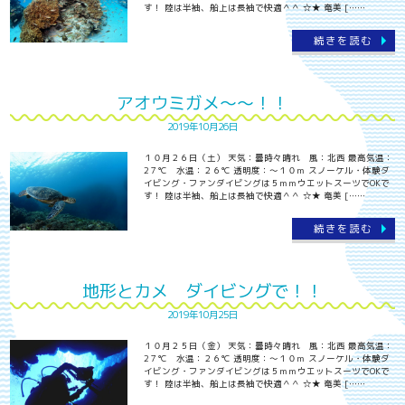
す！ 陸は半袖、船上は長袖で快適＾＾ ☆★ 奄美 [……
続きを読む
アオウミガメ～～！！
2019年10月26日
１０月２６日（土） 天気：曇時々晴れ 風：北西 最高気温：
2７℃ 水温：２６℃ 透明度：～１０ｍ スノーケル・体験ダ
イビング・ファンダイビングは５ｍｍウエットスーツでOKで
す！ 陸は半袖、船上は長袖で快適＾＾ ☆★ 奄美 [……
続きを読む
地形とカメ ダイビングで！！
2019年10月25日
１０月２５日（金） 天気：曇時々晴れ 風：北西 最高気温：
2７℃ 水温：２６℃ 透明度：～１０ｍ スノーケル・体験ダ
イビング・ファンダイビングは５ｍｍウエットスーツでOKで
す！ 陸は半袖、船上は長袖で快適＾＾ ☆★ 奄美 [……