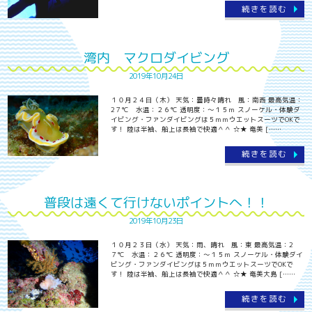
続きを読む
湾内 マクロダイビング
2019年10月24日
１０月２４日（木） 天気：曇時々晴れ 風：南西 最高気温：
2７℃ 水温：２６℃ 透明度：～１５ｍ スノーケル・体験ダ
イビング・ファンダイビングは５ｍｍウエットスーツでOKで
す！ 陸は半袖、船上は長袖で快適＾＾ ☆★ 奄美 [……
続きを読む
普段は遠くて行けないポイントへ！！
2019年10月23日
１０月２３日（水） 天気：雨、晴れ 風：東 最高気温：2
７℃ 水温：２６℃ 透明度：～１５ｍ スノーケル・体験ダイ
ビング・ファンダイビングは５ｍｍウエットスーツでOKで
す！ 陸は半袖、船上は長袖で快適＾＾ ☆★ 奄美大島 [……
続きを読む