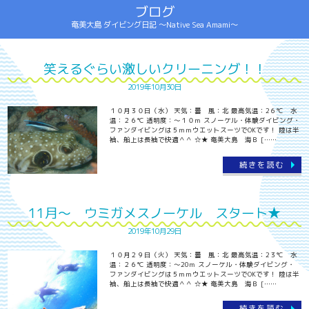
ブログ
奄美大島 ダイビング日記 ～Native Sea Amami～
笑えるぐらい激しいクリーニング！！
2019年10月30日
１０月３０日（水） 天気：曇 風：北 最高気温：2６℃ 水
温：２６℃ 透明度：～１０ｍ スノーケル・体験ダイビング・
ファンダイビングは５ｍｍウエットスーツでOKです！ 陸は半
袖、船上は長袖で快適＾＾ ☆★ 奄美大島 海Ｂ [……
続きを読む
11月～ ウミガメスノーケル スタート★
2019年10月29日
１０月２９日（火） 天気：曇 風：北 最高気温：2３℃ 水
温：２６℃ 透明度：～20ｍ スノーケル・体験ダイビング・
ファンダイビングは５ｍｍウエットスーツでOKです！ 陸は半
袖、船上は長袖で快適＾＾ ☆★ 奄美大島 海Ｂ [……
続きを読む