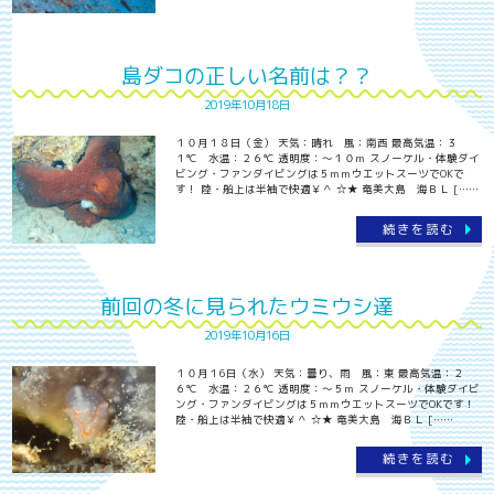
島ダコの正しい名前は？？
2019年10月18日
１０月１８日（金） 天気：晴れ 風：南西 最高気温：３
１℃ 水温：２６℃ 透明度：～１０ｍ スノーケル・体験ダイ
ビング・ファンダイビングは５ｍｍウエットスーツでOKで
す！ 陸・船上は半袖で快適￥＾ ☆★ 奄美大島 海ＢＬ [……
続きを読む
前回の冬に見られたウミウシ達
2019年10月16日
１０月１6日（水） 天気：曇り、雨 風：東 最高気温：２
６℃ 水温：２６℃ 透明度：～５ｍ スノーケル・体験ダイビ
ング・ファンダイビングは５ｍｍウエットスーツでOKです！
陸・船上は半袖で快適￥＾ ☆★ 奄美大島 海ＢＬ [……
続きを読む