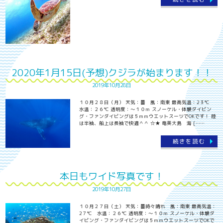
2020年1月15日(予想)クジラが始まります！！
2019年10月28日
１０月２８日（月） 天気：曇 風：南東 最高気温：2３℃
水温：２６℃ 透明度：～１０ｍ スノーケル・体験ダイビン
グ・ファンダイビングは５ｍｍウエットスーツでOKです！ 陸
は半袖、船上は長袖で快適＾＾ ☆★ 奄美大島 海 [……
続きを読む
本日もワイド写真です！
2019年10月27日
１０月２７日（土） 天気：曇時々晴れ 風：南東 最高気温：
2７℃ 水温：２６℃ 透明度：～１０ｍ スノーケル・体験ダ
イビング・ファンダイビングは５ｍｍウエットスーツでOKで