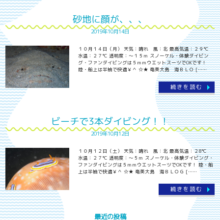
砂地に顔が、、、
2019年10月14日
１０月１４日（月） 天気：晴れ 風：北 最高気温：２９℃
水温：２７℃ 透明度：～１５ｍ スノーケル・体験ダイビン
グ・ファンダイビングは５ｍｍウエットスーツでOKです！
陸・船上は半袖で快適￥＾ ☆★ 奄美大島 海ＢＬＯ [……
続きを読む
ビーチで3本ダイビング！！
2019年10月12日
１０月１２日（土） 天気：晴れ 風：北 最高気温：２8℃
水温：２７℃ 透明度：～５ｍ スノーケル・体験ダイビング・
ファンダイビングは５ｍｍウエットスーツでOKです！ 陸・船
上は半袖で快適￥＾ ☆★ 奄美大島 海ＢＬＯＧ [……
続きを読む
最近の投稿