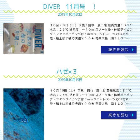
DIVER 11月号 ！
2019年10月20日
１０月２０日（日） 天気：晴れ 風：北 最高気温：３１℃
水温：２６℃ 透明度：～１０ｍ スノーケル・体験ダイビン
グ・ファンダイビングは５ｍｍウエットスーツでOKです！
陸・船上は半袖で快適￥＾ ☆★ 奄美大島 海ＢＬＯ [……
続きを読む
ハゼ×３
2019年10月19日
１０月１9日（土） 天気：晴れ 風：北 最高気温：３１℃
水温：２６℃ 透明度：～１０ｍ スノーケル・体験ダイビン
グ・ファンダイビングは５ｍｍウエットスーツでOKです！
陸・船上は半袖で快適￥＾ ☆★ 奄美大島 海ＢＬＯ [……
続きを読む