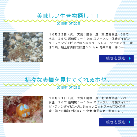
美味しい生き物探し！！
2019年10月22日
１０月２２日（火） 天気：晴れ 風：東 最高気温：2８℃
水温：２６℃ 透明度：～１０ｍ スノーケル・体験ダイビン
グ・ファンダイビングは５ｍｍウエットスーツでOKです！ 陸
は半袖、船上は長袖で快適＾＾ ☆★ 奄美大島 海 [……
続きを読む
様々な表情を見せてくれるホヤ。
2019年10月21日
１０月２１日（月） 天気：晴れ 風：北 最高気温：27℃
水温：２６℃ 透明度：～１０ｍ スノーケル・体験ダイビン
グ・ファンダイビングは５ｍｍウエットスーツでOKです！
陸・船上は半袖で快適￥＾ ☆★ 奄美大島 海ＢＬＯ [……
続きを読む