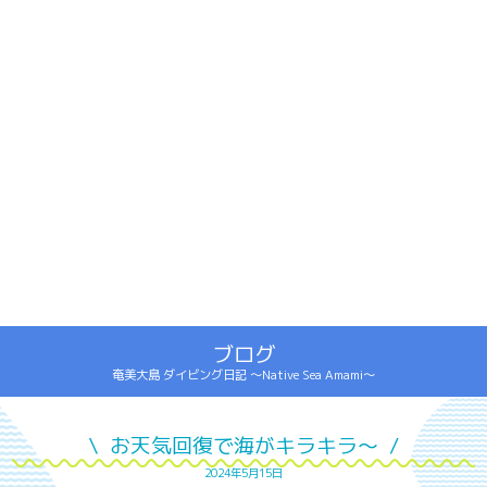
ブログ
奄美大島 ダイビング日記 ～Native Sea Amami～
\ お天気回復で海がキラキラ～ /
2024年5月15日