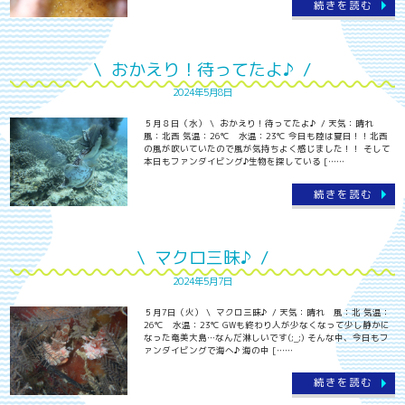
続きを読む
\ おかえり！待ってたよ♪ /
2024年5月8日
５月８日（水） \ おかえり！待ってたよ♪ / 天気：晴れ
風：北西 気温：26℃ 水温：23℃ 今日も陸は夏日！！北西
の風が吹いていたので風が気持ちよく感じました！！ そして
本日もファンダイビング♪生物を探している [……
続きを読む
\ マクロ三昧♪ /
2024年5月7日
５月7日（火） \ マクロ三昧♪ / 天気：晴れ 風：北 気温：
26℃ 水温：23℃ GWも終わり人が少なくなって少し静かに
なった奄美大島…なんだ淋しいです(;_;) そんな中、今日もフ
ァンダイビングで海へ♪ 海の中 [……
続きを読む