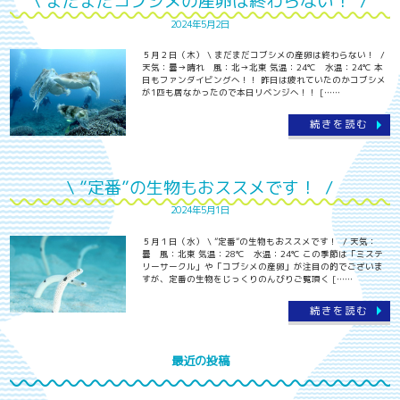
\ まだまだコブシメの産卵は終わらない！ /
2024年5月2日
５月２日（木） \ まだまだコブシメの産卵は終わらない！ /
天気：曇→晴れ 風：北→北東 気温：24℃ 水温：24℃ 本
日もファンダイビングへ！！ 昨日は疲れていたのかコブシメ
が1匹も居なかったので本日リベンジへ！！ [……
続きを読む
\ ”定番”の生物もおススメです！ /
2024年5月1日
５月１日（水） \ ”定番”の生物もおススメです！ / 天気：
曇 風：北東 気温：28℃ 水温：24℃ この季節は「ミステ
リーサークル」や「コブシメの産卵」が注目の的でございま
すが、定番の生物をじっくりのんびりご覧頂く [……
続きを読む
最近の投稿