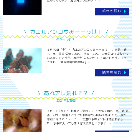
低かったですが、海は青かった(^o [……
続きを読む
\ カエルアンコウみーーっけ！ /
2024年5月10日
５月10日（金） \ カエルアンコウみーーっけ！ / 天気：晴
れ 風：南東 気温：24℃ 水温：23℃ お天気は汗ばむくら
い温かいのですが、風が少しひんやりして過ごしやすい日中
です♪ここ最近は晴れが続い [……
続きを読む
\ あれアレ荒れ？？ /
2024年5月9日
５月9日（木） \ あれアレ荒れ？？ / 天気：晴れ 風：北 気
温：24℃ 水温：23℃ 今日は朝から良い天気★ ただ、風が
湾内に向けてビュービューで潜れるポイントは限られまし
た… 水中に入ってしまえば大丈夫という事 [……