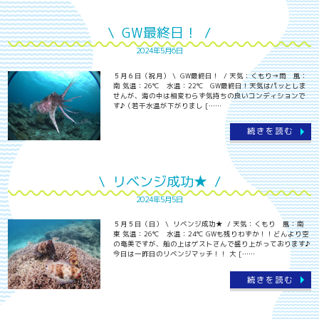
\ GW最終日！ /
2024年5月6日
５月６日（祝月） \ GW最終日！ / 天気：くもり→雨 風：
南 気温：26℃ 水温：22℃ GW最終日！天気はパッとしま
せんが、海の中は相変わらず気持ちの良いコンディションで
す♪（若干水温が下がりまし [……
続きを読む
\ リベンジ成功★ /
2024年5月5日
５月５日（日） \ リベンジ成功★ / 天気：くもり 風：南
東 気温：26℃ 水温：24℃ GWも残りわずか！！どんより空
の奄美ですが、船の上はゲストさんで盛り上がっております♪
今日は一昨日のリベンジマッチ！！ 大 [……
続きを読む