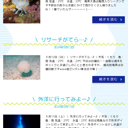
西 気温：25℃ 水温：23℃ 奄美大島は梅雨入りシーズンで
す☔昨日の夜からお昼にかけて雨がたくさん降りました
ね！！寝ていたらザーーーーー [……
続きを読む
\ リサーチがてら…♪ /
2024年5月12日
５月12日（日） \ リサーチがてら…♪ / 天気：くもり 風：
南 気温：25℃ 水温：23℃ 今日は日曜日！！皆様は週末を
ゆっくりとお過ごしのことと思われますが、 観光地奄美は日
曜日暇ですwww皆だいたい帰る日か帰 [……
続きを読む
\ 外洋に行ってみよー♪ /
2024年5月11日
５月11日（土） \ 外洋に行ってみよー♪ / 天気：くもり
風：南 気温：25℃ 水温：23℃ 本日は南風なので外洋ポイ
ントに行って来ました＼(^o^)／ 外洋ポイントは少し水温が