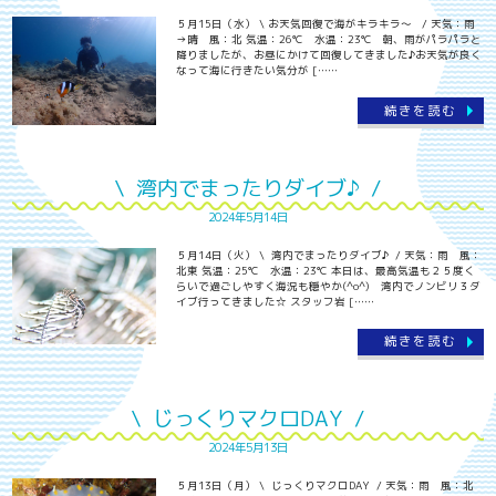
５月15日（水） \ お天気回復で海がキラキラ～ / 天気：雨
→晴 風：北 気温：26℃ 水温：23℃ 朝、雨がパラパラと
降りましたが、お昼にかけて回復してきました♪お天気が良く
なって海に行きたい気分が [……
続きを読む
\ 湾内でまったりダイブ♪ /
2024年5月14日
５月14日（火） \ 湾内でまったりダイブ♪ / 天気：雨 風：
北東 気温：25℃ 水温：23℃ 本日は、最高気温も２５度く
らいで過ごしやすく海況も穏やか(^o^) 湾内でノンビリ３ダ
イブ行ってきました☆ スタッフ岩 [……
続きを読む
\ じっくりマクロDAY /
2024年5月13日
５月13日（月） \ じっくりマクロDAY / 天気：雨 風：北