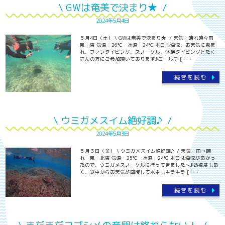
\ GWは奄美で決まり★ /
2024年5月4日
５月4日（土） \ GWは奄美で決まり★ / 天気：晴れ時々雨
風：東 気温：26℃ 水温：24℃ 本日も海況、お天気に恵ま
れ、ファンダイビング、スノーケル、体験ダイビングとたく
さんの方にご参加頂いております♪ゴールデ [……
続きを読む
\ ウミガメスイム絶好調♪ /
2024年5月3日
５月３日（金） \ ウミガメスイム絶好調♪ / 天気：雨→晴
れ 風：北東 気温：25℃ 水温：24℃ 本日は海況が良かっ
たので、ウミガメスノーケルに行ってきました～♪透視度も良
く、途中からお天気が回復して水中もキラキラ [……
続きを読む