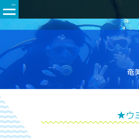
奄美
★ウ