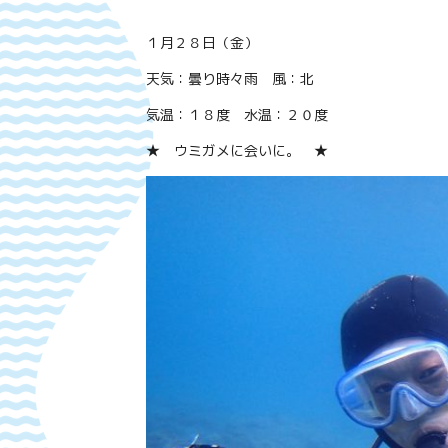
１月２８日（金）
天気：曇り時々雨 風：北
気温：１８度 水温：２０度
★ ウミガメに会いに。 ★