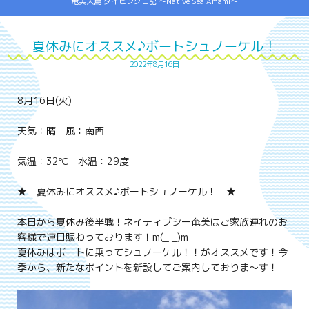
奄美大島 ダイビング日記 ～Native Sea Amami～
夏休みにオススメ♪ボートシュノーケル！
2022年8月16日
8月16日(火)
天気：晴 風：南西
気温：32℃ 水温：29度
★ 夏休みにオススメ♪ボートシュノーケル！ ★
本日から夏休み後半戦！ネイティブシー奄美はご家族連れのお
客様で連日賑わっております！m(_ _)m
夏休みはボートに乗ってシュノーケル！！がオススメです！今
季から、新たなポイントを新設してご案内しておりま～す！