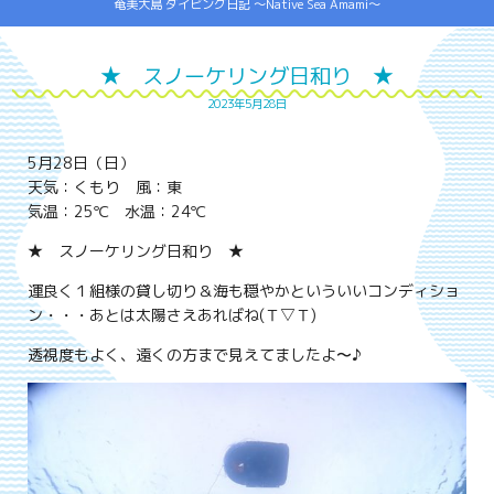
奄美大島 ダイビング日記 ～Native Sea Amami～
★ スノーケリング日和り ★
2023年5月28日
5月28日（日）
天気：くもり 風：東
気温：25℃ 水温：24℃
★ スノーケリング日和り ★
運良く１組様の貸し切り＆海も穏やかといういいコンディショ
ン・・・あとは太陽さえあればね(Ｔ▽Ｔ)
透視度もよく、遠くの方まで見えてましたよ〜♪