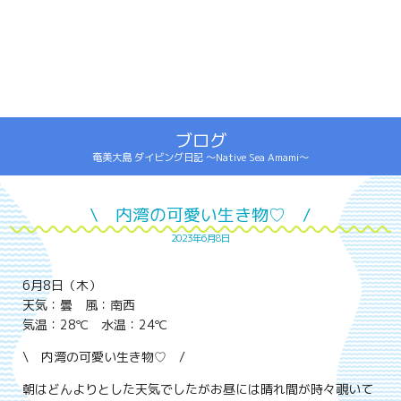
ブログ
奄美大島 ダイビング日記 ～Native Sea Amami～
\ 内湾の可愛い生き物♡ /
2023年6月8日
6月8日（木）
天気：曇 風：南西
気温：28℃ 水温：24℃
\ 内湾の可愛い生き物♡ /
朝はどんよりとした天気でしたがお昼には晴れ間が時々覗いて