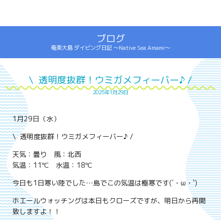
ブログ
奄美大島 ダイビング日記 ～Native Sea Amami～
\ 透明度抜群！ウミガメフィーバー♪ /
2025年1月29日
1月29日（水）
\ 透明度抜群！ウミガメフィーバー♪ /
天気：曇り 風：北西
気温：11℃ 水温：18℃
今日も1日寒い陸でした…島でこの気温は極寒です(´・ω・`)
ホエールウォッチングは本日もクローズですが、明日から再開
致しますよ！！