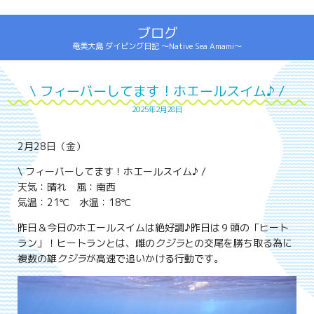
ブログ
奄美大島 ダイビング日記 ～Native Sea Amami～
\ フィーバーしてます！ホエールスイム♪ /
2025年2月28日
2月28日（金）
\ フィーバーしてます！ホエールスイム♪ /
天気：晴れ 風：南西
気温：21℃ 水温：18℃
昨日＆今日のホエールスイムは絶好調♪昨日は９頭の「ヒート
ラン」！ヒートランとは、雌の
クジラ
との交尾を勝ち取る為に
複数の雄
クジラ
が高速で追いかける行動
です。