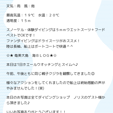
天気：雨 風：南
最高気温：１９℃ 水温：２０℃
透明度：１５ｍ
スノーケル・体験ダイビングは５ｍｍウエットスーツ＋フード
ベストでOKです！
ファンダイビングはドライスーツがおススメ！
陸は長袖、船上はボートコートで快適＾＾
☆★ 奄美大島 海ＢＬＯＧ★☆
本日は1日ホエールウオッチングとスイムへ♪
午前、午後ともに同じ親子クジラを観察してきました😊
様々なアクションをしてくれましたので船上は終始感動の声が
やみませんでした！(笑)
本日のお写真は全てダイビングショップ ノリスのゲスト様か
ら頂きました♪
いいお写真ありがとうございます！！