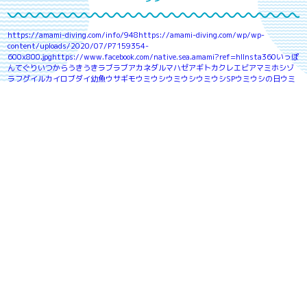
https://amami-diving.com/info/948
https://amami-diving.com/wp/wp-
content/uploads/2020/07/P7159354-
600x800.jpg
https://www.facebook.com/native.sea.amami?ref=hl
Insta360
いっぽ
んてぐり
いつから
うきうきラブラブ
アカネダルマハゼ
アギトカクレエビ
アマミホシゾ
ラフグ
イルカ
イロブダイ幼魚
ウサギモウミウシ
ウミウシ
ウミウシSP
ウミウシの日
ウミ
ウシオンリーダイビング
ウミウシダイビング
Ｇｏｐｒｏ
ＴＧ
コブシメ産卵始まりました♪
雨の日の体験ダイビングは？
私達のポリシー
ネイティブシーからお客様への
8つのお約束