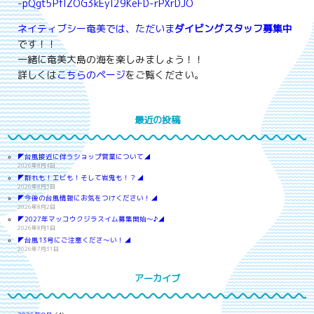
-pQgt5PflZOG3kEyI29KeFD-rPXrDJO
ネイティブシー奄美では、ただいま
ダイビングスタッフ募集中
です！！
一緒に奄美大島の海を楽しみましょう！！
詳しくは
こちらのページ
をご覧ください。
最近の投稿
◤台風接近に伴うショップ営業について◢
2026年8月4日
◤群れも！エビも！そして岩鬼も！？◢
2026年8月3日
◤今後の台風情報にお気をつけください！◢
2026年8月2日
◤2027年マッコウクジラスイム募集開始～♪◢
2026年8月1日
◤台風13号にご注意くださ～い！◢
2026年7月31日
アーカイブ