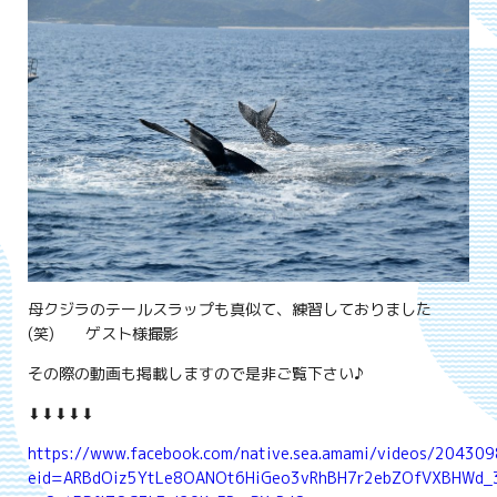
母クジラのテールスラップも真似て、練習しておりました
(笑) ゲスト様撮影
その際の動画も掲載しますので是非ご覧下さい♪
⬇⬇⬇⬇⬇
https://www.facebook.com/native.sea.amami/videos/2043
eid=ARBdOiz5YtLe8OANOt6HiGeo3vRhBH7r2ebZOfVXBHWd_