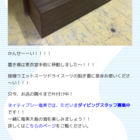
かんせーーい！！！！
置き場は更衣室手前に移動しました～！！！
皆様ウエットスーツドライスーツの脱ぎ着に是非お使いくださ
～い！！！
只今、お店の隅々まで片付け中！
ネイティブシー奄美では、ただいま
ダイビングスタッフ募集中
です！！
一緒に奄美大島の海を楽しみましょう！！
詳しくは
こちらのページ
をご覧ください。