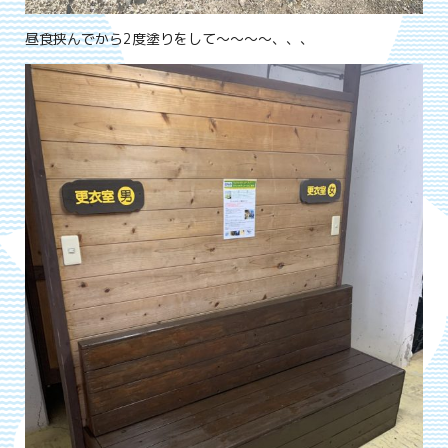
昼食挟んでから2度塗りをして～～～～、、、