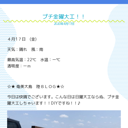
プチ金曜大工！！
2020年4月17日
４月1７日 (金)
天気：晴れ 風：南
最高気温：22℃ 水温：ー℃
透明度：ーｍ
☆★ 奄美大島 陸ＢＬＯＧ★☆
今日は快晴でございます。こんな日は日曜大工ならぬ、プチ金
曜大工しちゃいます！！DIYですね！！♪