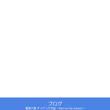
ブログ
奄美大島 ダイビング日記 ～Native Sea Amami～