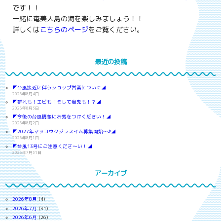
です！！
一緒に奄美大島の海を楽しみましょう！！
詳しくは
こちらのページ
をご覧ください。
最近の投稿
◤台風接近に伴うショップ営業について◢
2026年8月4日
◤群れも！エビも！そして岩鬼も！？◢
2026年8月3日
◤今後の台風情報にお気をつけください！◢
2026年8月2日
◤2027年マッコウクジラスイム募集開始～♪◢
2026年8月1日
◤台風13号にご注意くださ～い！◢
2026年7月31日
アーカイブ
2026年8月
(4)
2026年7月
(31)
2026年6月
(26)