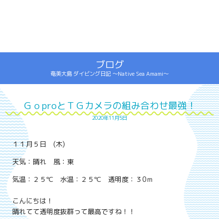
ブログ
奄美大島 ダイビング日記 ～Native Sea Amami～
ＧｏproとＴＧカメラの組み合わせ最強！
2020年11月5日
１１月５
日 (木
)
天気：晴れ
風：東
気温：２５℃ 水温：２５℃ 透明度：３0ｍ
こんにちは！
晴れてて透明度抜群って最高ですね！！