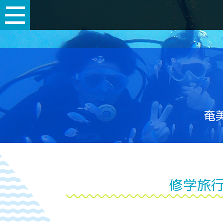
奄美
修学旅