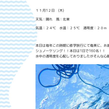
１１月1２
日 (木
)
天気：晴れ
風：北東
気温：２４℃ 水温：２５℃ 透明度：２０ｍ
本日は毎年この時期に修学旅行にて奄美に、お
シュノーケリング！！本日は1日で160名！！
水中の透明度を心配しておりましたがそんな心