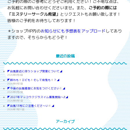
ご予約の際のご参考にどうぞご利用ください！ご不明な点は、
お気軽にお問い合わせくださいませ。また、
ご予約の際には
「ミステリーサークル希望」
とリクエストもお願い致します！
皆様のご予約をお待ちしております！
＊ショップHP内の
お知らせにも予想表をアップロード
してあり
ますので、そちらからもどうぞ！
最近の投稿
◤台風接近に伴うショップ営業について◢
2026年8月4日
◤群れも！エビも！そして岩鬼も！？◢
2026年8月3日
◤今後の台風情報にお気をつけください！◢
2026年8月2日
◤2027年マッコウクジラスイム募集開始～♪◢
2026年8月1日
◤台風13号にご注意くださ～い！◢
2026年7月31日
アーカイブ