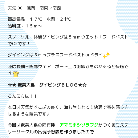
天気:☀ 風向：南東→南西
最高気温：１７℃ 水温：２1℃
透明度：１５ｍ～
スノーケル・体験ダイビングは５ｍｍウエット＋フードベスト
でOKです！
ダイビングは５ｍｍプラスフードベストorドライ
陸は長袖＋防寒ウェア ボート上は羽織るものがあると快適で
す
☆★ 奄美大島 ダイビングＢＬＯＧ★☆
こんにちは！！
本日は天気がすこぶる良く、海も陸もとても快適で春を感じさ
せるような陽気です♪
今回は奄美大島の固有種
アマミホシゾラフグ
がつくるミステ
リーサークルの出現予想表を作りましたので