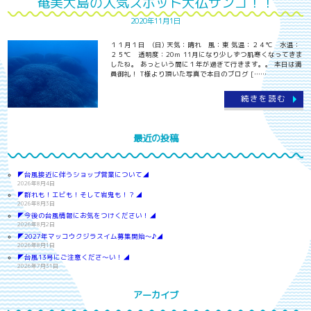
奄美大島の人気スポット大仏サンゴ！！
2020年11月1日
１１月１日 (日) 天気：晴れ 風：東 気温：２４℃ 水温：
２５℃ 透明度：20ｍ 11月になり少しずつ肌寒くなってきま
したね。 あっという間に１年が過ぎて行きます。。 本日は満
員御礼！ T様より頂いた写真で本日のブログ [……
続きを読む
最近の投稿
◤台風接近に伴うショップ営業について◢
2026年8月4日
◤群れも！エビも！そして岩鬼も！？◢
2026年8月3日
◤今後の台風情報にお気をつけください！◢
2026年8月2日
◤2027年マッコウクジラスイム募集開始～♪◢
2026年8月1日
◤台風13号にご注意くださ～い！◢
2026年7月31日
アーカイブ