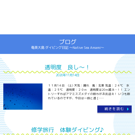
ブログ
奄美大島 ダイビング日記 ～Native Sea Amami～
透明度 良し～！
2020年11月14日
１１月1４日 (土) 天気：晴れ 風：北東 気温：２４℃ 水
温：２５℃ 透明度：２０ｍ 透明度は20ｍ越え…！！ エン
トリーすればアマミスズメダイの群れがお出迎え！ いつも群
れているのですが、今日は一段と透 [……
続きを読む
修学旅行 体験ダイビング♪