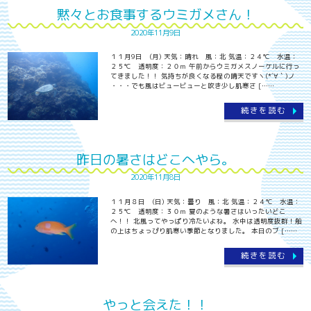
黙々とお食事するウミガメさん！
2020年11月9日
１１月9日 (月) 天気：晴れ 風：北 気温：２４℃ 水温：
２５℃ 透明度：２０ｍ 午前からウミガメスノーケルに行っ
てきました！！ 気持ちが良くなる程の晴天ですヽ(*´∀｀)ノ
・・・でも風はビュービューと吹き少し肌寒さ [……
続きを読む
昨日の暑さはどこへやら。
2020年11月8日
１１月８日 (日) 天気：曇り 風：北 気温：２４℃ 水温：
２５℃ 透明度：３０ｍ 夏のような暑さはいったいどこ
へ！！ 北風ってやっぱり冷たいよね。 水中は透明度抜群！船
の上はちょっぴり肌寒い季節となりました。 本日のブ [……
続きを読む
やっと会えた！！