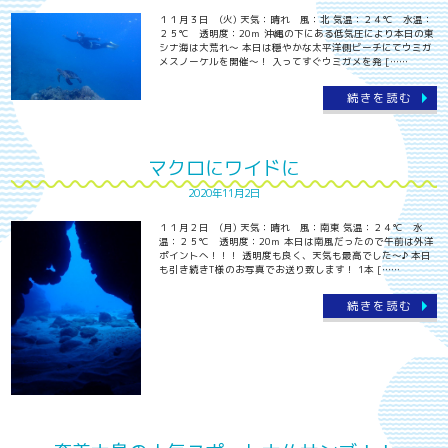
１１月３日 (火) 天気：晴れ 風：北 気温：２４℃ 水温：
２５℃ 透明度：20ｍ 沖縄の下にある低気圧により本日の東
シナ海は大荒れ～ 本日は穏やかな太平洋側ビーチにてウミガ
メスノーケルを開催～！ 入ってすぐウミガメを発 [……
続きを読む
マクロにワイドに
2020年11月2日
１１月２日 (月) 天気：晴れ 風：南東 気温：２４℃ 水
温：２５℃ 透明度：20ｍ 本日は南風だったので午前は外洋
ポイントへ！！！ 透明度も良く、天気も最高でした～♪ 本日
も引き続きT様のお写真でお送り致します！ 1本 [……
続きを読む