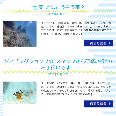
”忖度”とはこう言う事？
2020年11月11日
１１月1１日 (水) 天気：晴れ 風：北東 気温：２４℃ 水
温：２５℃ 透明度：２０ｍ 今日（１１月１１日は「チン
アナゴの日」です）も水中はナイス!透明度の奄美大島でござ
います！！ 最近、体験ダイビングをし [……
続きを読む
ダイビングショップの”スタッフさん研修旅行”の
お手伝いです！
2020年11月10日
１１月10日 (火) 天気：晴れ 風：北東 気温：２４℃ 水
温：２５℃ 透明度：２０ｍ 今日も今日とてあいかわらず
の北風ですが、そんなに風も強くなく、晴天にも恵まれまし
て、なかなか良好なダイビング日和であり [……
続きを読む