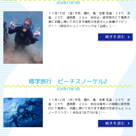
2020年11月13日
１１月1３日 (金) 天気：晴れ 風：北東 気温：２４℃ 水
温：２５℃ 透明度：２０ｍ 本日は、修学旅行にて奄美大
島にお越し頂いております高校の生徒さんと体験ダイビン
グ！！（昨日のシュノーケリングは「必修」 [……
続きを読む
修学旅行 ビーチスノーケル♪
2020年11月12日
１１月1２日 (木) 天気：晴れ 風：北東 気温：２４℃ 水
温：２５℃ 透明度：２０ｍ 本日は毎年この時期に修学旅
行にて奄美に、お越し頂いております高校の生徒さんと シュ
ノーケリング！！本日は1日で160名 [……
続きを読む