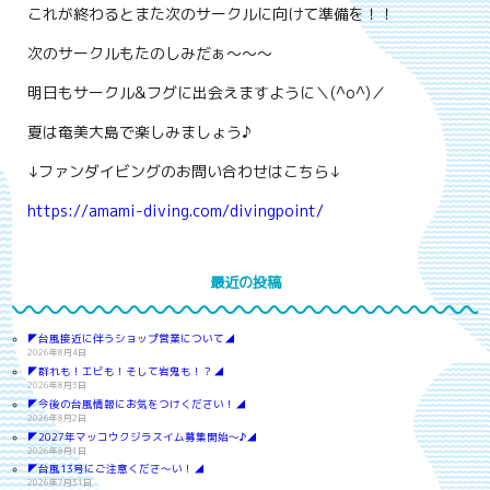
これが終わるとまた次のサークルに向けて準備を！！
次のサークルもたのしみだぁ～～～
明日もサークル&フグに出会えますように＼(^o^)／
夏は奄美大島で楽しみましょう♪
↓ファンダイビングのお問い合わせはこちら↓
https://amami-diving.com/divingpoint/
最近の投稿
◤台風接近に伴うショップ営業について◢
2026年8月4日
◤群れも！エビも！そして岩鬼も！？◢
2026年8月3日
◤今後の台風情報にお気をつけください！◢
2026年8月2日
◤2027年マッコウクジラスイム募集開始～♪◢
2026年8月1日
◤台風13号にご注意くださ～い！◢
2026年7月31日