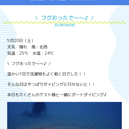
\ フグおったで～～♪ /
2023年5月20日
5月20日（土）
天気：晴れ 風：北西
気温：25℃ 水温：24℃
\ フグおったで～～♪ /
温かい1日で洗濯物もよく乾く日でした！！
そんな日はやっぱりダイビングに行かないと！！
本日もたくさんのゲスト様と一緒にボートダイビング♪