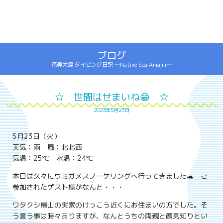
ブログ
奄美大島 ダイビング日記 ～Native Sea Amami～
☆ 世間はせまいね😁 ☆
2023年5月23日
5月23日（火）
天気：雨 風：北北西
気温：25℃ 水温：24℃
本日は久々にウミガメスノーケリングへ行ってきました🐢 ご
参加されたゲスト様がなんと・・・
ワタクシ横山の実家のけっこう近くにお住まいの方でした。そ
う言う事は時々ありますが、なんとうちの両親と顔見知りとい