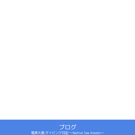
ブログ
奄美大島 ダイビング日記 ～Native Sea Amami～