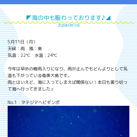
◤海の中も賑わっております♪◢
2026年5月11日
5月11日（月）
天候：雨 風：東
気温：22℃ 水温：24℃
今年は早めの梅雨入りになり、雨が止んでもどんよりとして気
温も下がっている奄美大島です。
雨とはいえど、海に入ってしまえば関係ない！本日も張り切っ
て海へ行ってきました♫
No.1 タテジマヘビギンポ