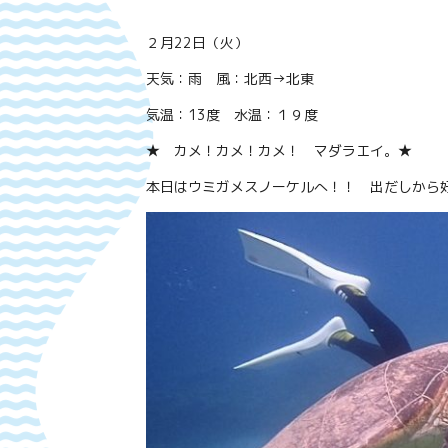
２月22日（火）
天気：雨 風：北西→北東
気温：13度 水温：１９度
★ カメ！カメ！カメ！ マダラエイ。★
本日はウミガメスノーケルへ！！ 出だしから