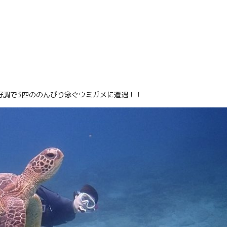
好調で3匹ののんびり泳ぐウミガメに遭遇！！