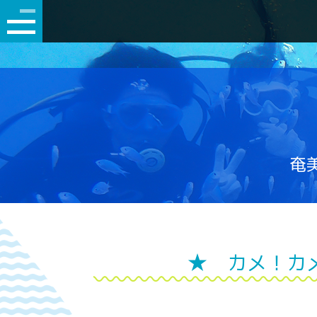
奄美
★ カメ！カ