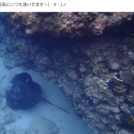
気にいつも泳いでますヽ(・∀・)ノ