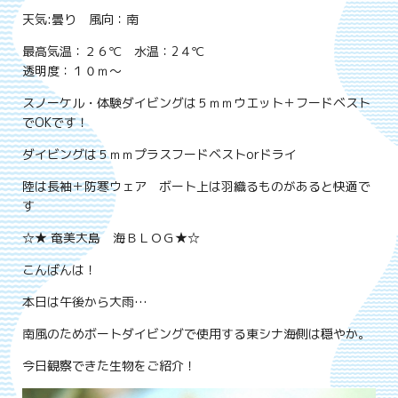
天気:曇り 風向：南
最高気温：２６℃ 水温：2４℃
透明度：１０ｍ～
スノーケル・体験ダイビングは５ｍｍウエット＋フードベスト
でOKです！
ダイビングは５ｍｍプラスフードベストorドライ
陸は長袖＋防寒ウェア ボート上は羽織るものがあると快適で
す
☆★ 奄美大島 海ＢＬＯＧ★☆
こんばんは！
本日は午後から大雨…
南風のためボートダイビングで使用する東シナ海側は穏やか。
今日観察できた生物をご紹介！