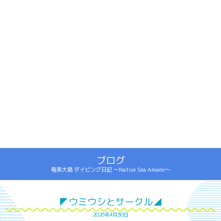
ブログ
奄美大島 ダイビング日記 ～Native Sea Amami～
◤ウミウシとサークル◢
2026年4月30日