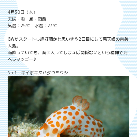
4月30日（木）
天候：雨 風：南西
気温：25℃ 水温：23℃
GWがスタートし絶好調かと思いきや2日目にして悪天候の奄美
大島。
雨降っていても、海に入ってしまえば関係ないという精神で海
へレッツゴー♪
No.1 キイボキヌハダウミウシ