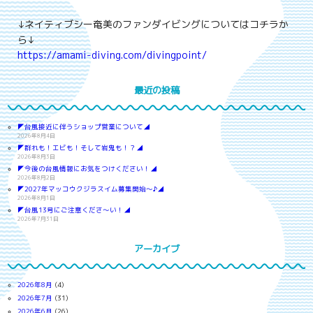
↓ネイティブシー奄美のファンダイビングについてはコチラか
ら↓
https://amami-diving.com/divingpoint/
最近の投稿
◤台風接近に伴うショップ営業について◢
2026年8月4日
◤群れも！エビも！そして岩鬼も！？◢
2026年8月3日
◤今後の台風情報にお気をつけください！◢
2026年8月2日
◤2027年マッコウクジラスイム募集開始～♪◢
2026年8月1日
◤台風13号にご注意くださ～い！◢
2026年7月31日
アーカイブ
2026年8月
(4)
2026年7月
(31)
2026年6月
(26)