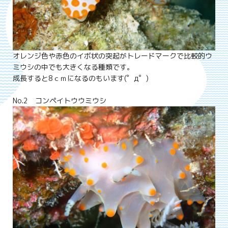
オレンジ色や赤色のイボ状の突起がトレードマークで比較的ウ
ミウシの中でも大きくなる種類です。
成長すると8ｃｍになるのもいます(゜д゜)
No.2 コンペイトウウミウシ