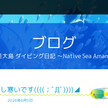
ブログ
大島 ダイビング日記 ～Native Sea Ama
寒いです((((；ﾟДﾟ))))◢
2026年6月5日