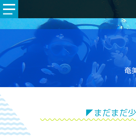
奄美
◤まだまだ少し