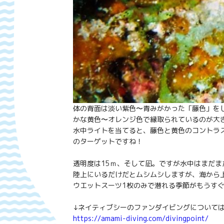
体の背面は淡い紫色〜青みがかった「藤色」を
かな黄色〜オレンジ色で縁取られているのが大
水中ライトを当てると、藤色と黄色のコントラ
のターゲットですね！
透明度は15ｍ、そして凪。ですが水中はまだまだ寒いで
陸上にいるだけだとムシムシしますが、海から
ウエットスーツ1枚のみで潜れる季節がもうす
↓ネイティブシーのファンダイビングについては
https://amami-diving.com/divingpoint/