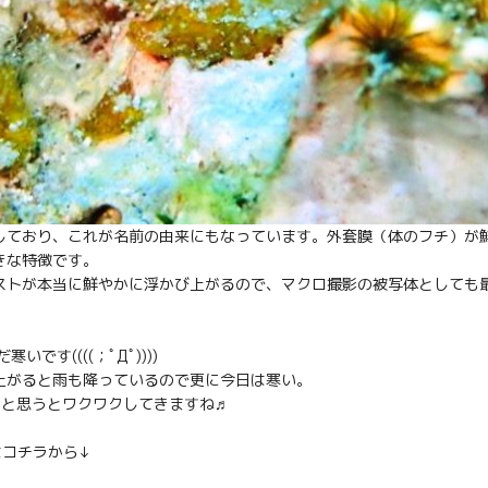
しており、これが名前の由来にもなっています。外套膜（体のフチ）が
きな特徴です。
ストが本当に鮮やかに浮かび上がるので、マクロ撮影の被写体としても
す((((；ﾟДﾟ))))
上がると雨も降っているので更に今日は寒い。
ぐと思うとワクワクしてきますね♬
コチラから↓