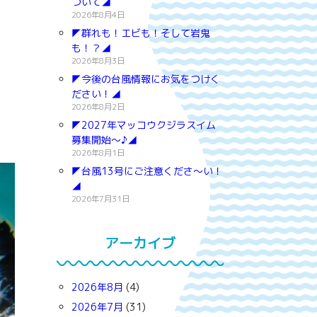
ついて◢
2026年8月4日
◤群れも！エビも！そして岩鬼
も！？◢
2026年8月3日
◤今後の台風情報にお気をつけく
ださい！◢
2026年8月2日
◤2027年マッコウクジラスイム
募集開始～♪◢
2026年8月1日
◤台風13号にご注意くださ～い！
◢
2026年7月31日
アーカイブ
2026年8月
(4)
2026年7月
(31)