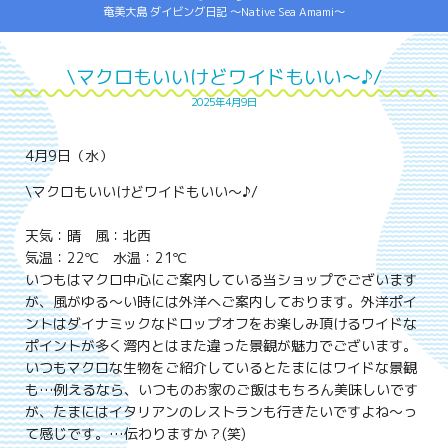
奄美大島 ダイビング日記 ～Native Sea Amami～
\マクロもいいけどワイドもいい～♪/
2025年4月9日
4月9日（水）
\マクロもいいけどワイドもいい～♪/
天気：晴 風：北西
気温：22℃ 水温：21℃
いつもはマクロ中心にご案内している当ショップでございます
が、風がゆる～い時には外洋へご案内しております。外洋ポイ
ントはダイナミックなドロップオフをお楽しみ頂けるワイドな
ポイントが多く湾内とはまた違った景観が魅力でございます。
いつもマクロな生物をご紹介しているとたまにはワイドな景観
も…例えるなら、いつものお家のご飯はもちろん美味しいです
が、たまにはイタリアンのレストランも行きたいですよね～っ
て感じです。…伝わりますか？(笑)