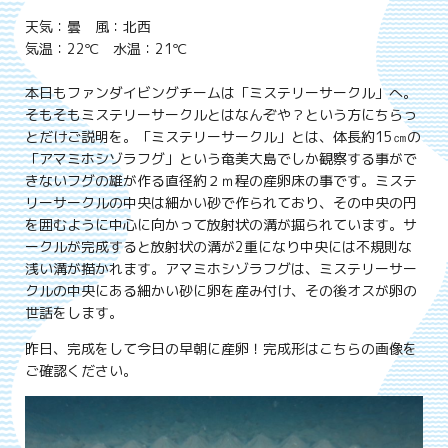
天気：曇 風：北西
気温：22℃ 水温：21℃
本日もファンダイビングチームは「ミステリーサークル」へ。
そもそもミステリーサークルとはなんぞや？という方にちらっ
とだけご説明を。「ミステリーサークル」とは、体長約15㎝の
「アマミホシゾラフグ」という奄美大島でしか観察する事がで
きないフグの雄が作る直径約２ｍ程の産卵床の事です。ミステ
リーサークルの中央は細かい砂で作られており、その中央の円
を囲むように中心に向かって放射状の溝が掘られています。サ
ークルが完成すると放射状の溝が2重になり中央には不規則な
浅い溝が描かれます。アマミホシゾラフグは、ミステリーサー
クルの中央にある細かい砂に卵を産み付け、その後オスが卵の
世話をします。
昨日、完成をして今日の早朝に産卵！完成形はこちらの画像を
ご確認ください。