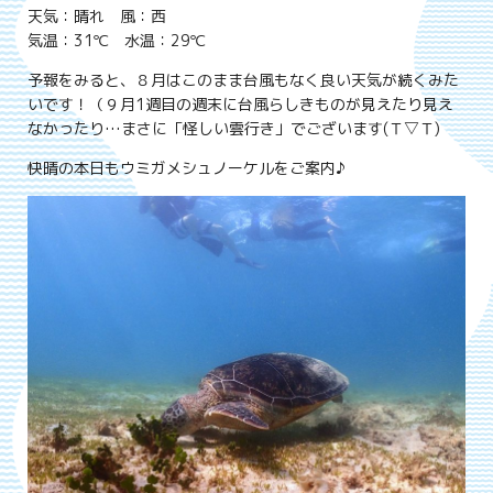
天気：晴れ 風：西
気温：31℃ 水温：29℃
予報をみると、８月はこのまま台風もなく良い天気が続くみた
いです！（９月1週目の週末に台風らしきものが見えたり見え
なかったり…まさに「怪しい雲行き」でございます(Ｔ▽Ｔ)
快晴の本日もウミガメシュノーケルをご案内♪