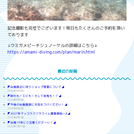
記念撮影も完璧でございます！明日もたくさんのご予約を頂い
ております
↓ウミガメビーチシュノーケルの詳細はこちら↓
https://amami-diving.com/plan/marin.html
最近の投稿
◤台風接近に伴うショップ営業について◢
2026年8月4日
◤群れも！エビも！そして岩鬼も！？◢
2026年8月3日
◤今後の台風情報にお気をつけください！◢
2026年8月2日
◤2027年マッコウクジラスイム募集開始～♪◢
2026年8月1日
◤台風13号にご注意くださ～い！◢
2026年7月31日